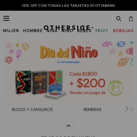
15% OFF CON TODAS LAS TARJETAS SCOTIABANK

MUJER
HOMBRE
NIÑA
NIÑO
BEBÉS
FRUIT
REBAJAS
OF
THE
LOOM
BUZOS Y CANGUROS
REMERAS
SHO