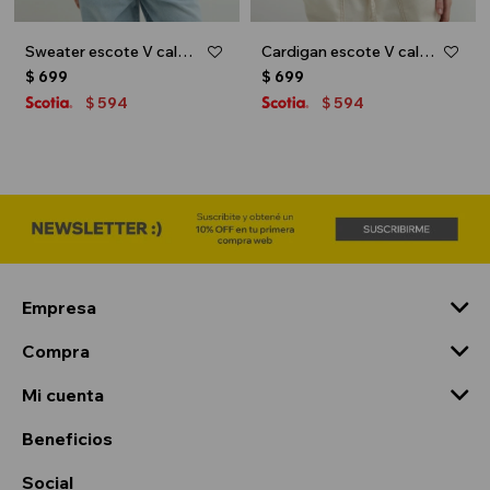
Sweater escote V calado - Beige
Cardigan escote V calado - Beige
$
699
$
699
594
594
$
$
Empresa
Compra
Mi cuenta
Beneficios
Social