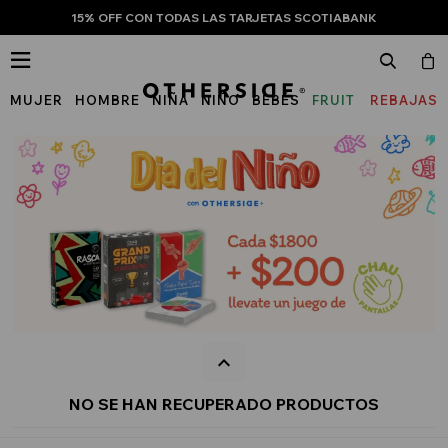
15% OFF CON TODAS LAS TARJETAS SCOTIABANK

MUJER
HOMBRE
NIÑA
NIÑO
BEBÉS
FRUIT
REBAJAS
OF
THE
LOOM
NO SE HAN RECUPERADO PRODUCTOS