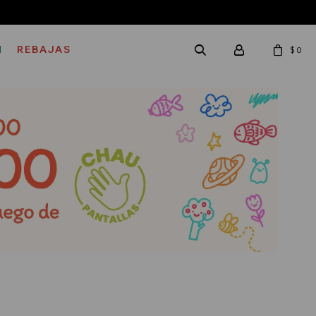
M
REBAJAS
$
0