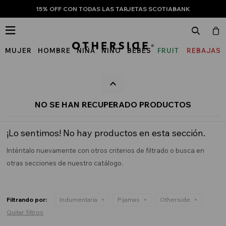
15% OFF CON TODAS LAS TARJETAS SCOTIABANK

MUJER
HOMBRE
NIÑA
NIÑO
BEBÉS
FRUIT
REBAJAS
OF
THE
LOOM
NO SE HAN RECUPERADO PRODUCTOS
¡Lo sentimos! No hay productos en esta sección.
Inténtalo nuevamente con otros criterios de filtrado o busca en
otras secciones de nuestro catálogo.
Filtrando por:
Indumentaria
Pijamas
Otherside
Quitar filtros