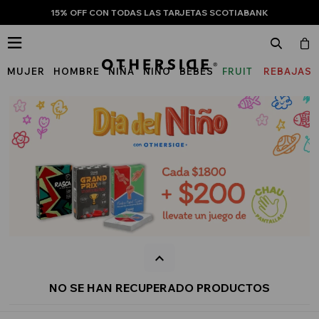
15% OFF CON TODAS LAS TARJETAS SCOTIABANK

MUJER
HOMBRE
NIÑA
NIÑO
BEBÉS
FRUIT
REBAJAS
OF
THE
LOOM
NO SE HAN RECUPERADO PRODUCTOS