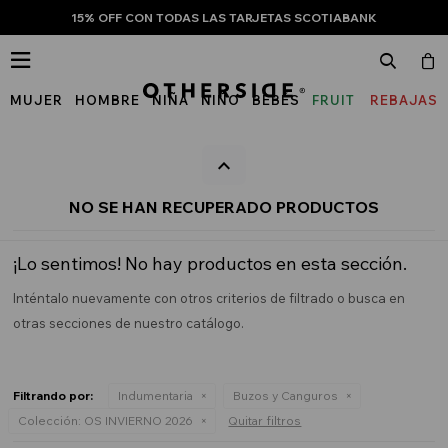
15% OFF CON TODAS LAS TARJETAS SCOTIABANK

MUJER
HOMBRE
NIÑA
NIÑO
BEBÉS
FRUIT
REBAJAS
OF
THE
LOOM
NO SE HAN RECUPERADO PRODUCTOS
¡Lo sentimos! No hay productos en esta sección.
Inténtalo nuevamente con otros criterios de filtrado o busca en
otras secciones de nuestro catálogo.
Filtrando por:
Indumentaria
Buzos y Canguros
Colección:
OS INVIERNO 2026
Quitar filtros