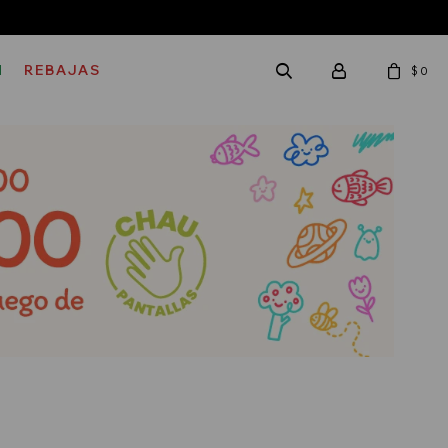
M
REBAJAS
$
0