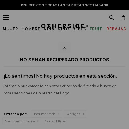
15% OFF CON TODAS LAS TARJETAS SCOTIABANK

MUJER
HOMBRE
NIÑA
NIÑO
BEBÉS
FRUIT
REBAJAS
OF
THE
LOOM
NO SE HAN RECUPERADO PRODUCTOS
¡Lo sentimos! No hay productos en esta sección.
Inténtalo nuevamente con otros criterios de filtrado o busca en
otras secciones de nuestro catálogo.
Filtrando por:
Indumentaria
Abrigos
Sección:
Hombre
Quitar filtros