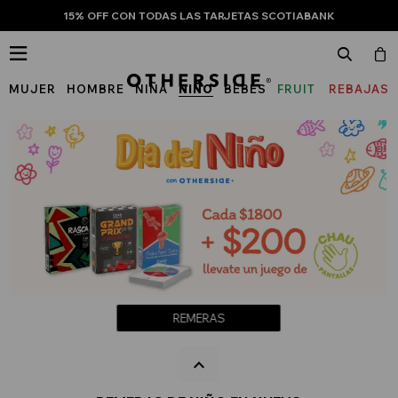
15% OFF CON TODAS LAS TARJETAS SCOTIABANK

MUJER
HOMBRE
NIÑA
NIÑO
BEBÉS
FRUIT
REBAJAS
OF
THE
LOOM
REMERAS