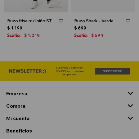
Buzo frisa m/l niño STAR WARS - Negro
Buzo Shark - Verde
$
1.199
$
699
1.019
594
$
$
Empresa
Compra
Mi cuenta
Beneficios