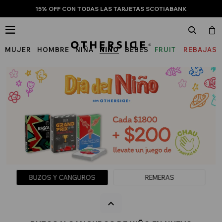
15% OFF CON TODAS LAS TARJETAS SCOTIABANK

MUJER
HOMBRE
NIÑA
NIÑO
BEBÉS
FRUIT
REBAJAS
OF
THE
LOOM
BUZOS Y CANGUROS
REMERAS