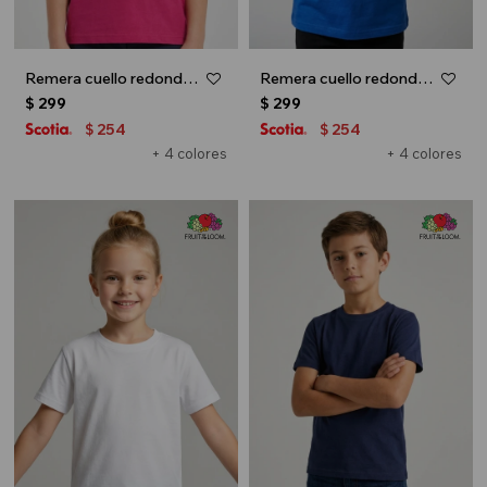
Remera cuello redondo ICONIC 150 - UNISEX - Fucsia
Remera cuello redondo ICONIC 150 - UNISEX - Azul oscuro
$
299
$
299
254
254
$
$
+ 4 colores
+ 4 colores