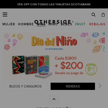
15% OFF CON TODAS LAS TARJETAS SCOTIABANK

MUJER
HOMBRE
NIÑA
NIÑO
BEBÉS
FRUIT
REBAJAS
OF
THE
LOOM
BUZOS Y CANGUROS
REMERAS