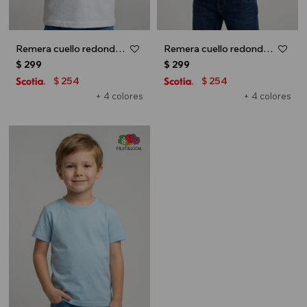
Remera cuello redondo ICONIC 150 - UNISEX - Blanco
Remera cuello redondo ICONIC 150 - UNISEX - Azul marino
$
299
$
299
254
254
$
$
+ 4 colores
+ 4 colores