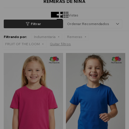
REMERAS DE NIÑA
Vistas
Recomendados
Filtrando por:
Indumentaria
Remeras
FRUIT OF THE LOOM
Quitar filtros