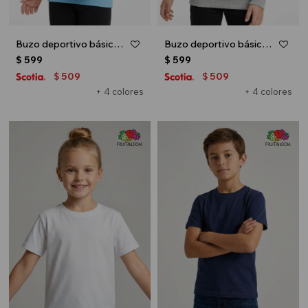
Buzo deportivo básico escote redondo - UNISEX - Celeste
Buzo deportivo básico escote redondo - UNISEX - Gris melange claro
$
599
$
599
509
509
$
$
+ 4 colores
+ 4 colores