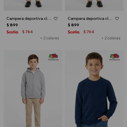
Campera deportiva clásica con capucha - UNISEX - Negro
Campera deportiva clásica con capucha - UNISEX - Azul marino
$
899
$
899
764
764
$
$
+ 2 colores
+ 2 colores