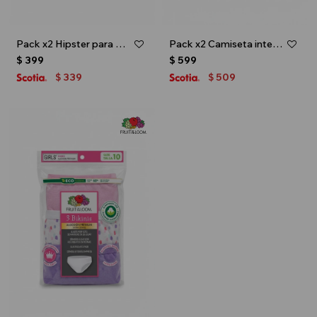
Pack x2 Hipster para niña toddler - Multicolor
Pack x2 Camiseta interior - infantil - Blanco
$
399
$
599
339
509
$
$