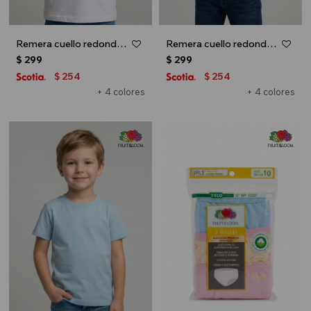
Remera cuello redondo ICONIC 150 - UNISEX - Blanco
Remera cuello redondo ICONIC 150 - UNISEX - Azul marino
$
299
$
299
254
254
$
$
+ 4 colores
+ 4 colores