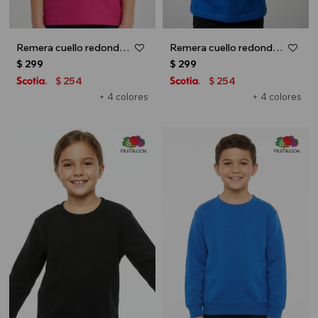
Remera cuello redondo ICONIC 150 - UNISEX - Fucsia
Remera cuello redondo ICONIC 150 - UNISEX - Azul oscuro
$
299
$
299
254
254
$
$
+ 4 colores
+ 4 colores