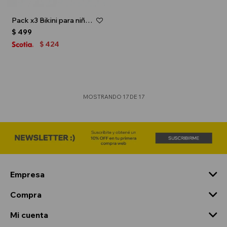
Pack x3 Bikini para niña - Multicolor
$
499
424
$
MOSTRANDO
17
DE
17
Empresa
Compra
Mi cuenta