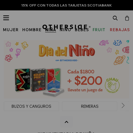
15% OFF CON TODAS LAS TARJETAS SCOTIABANK

MUJER
HOMBRE
NIÑA
NIÑO
BEBÉS
FRUIT
REBAJAS
OF
THE
LOOM
BUZOS Y CANGUROS
REMERAS