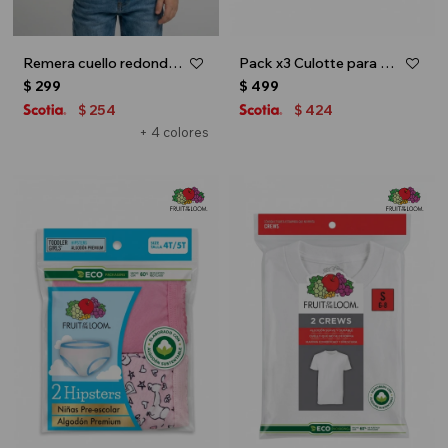
Remera cuello redondo ICONIC 150 - UNISEX - Celeste
Pack x3 Culotte para niña - Multicolor
$
299
$
499
254
424
$
$
+ 4 colores