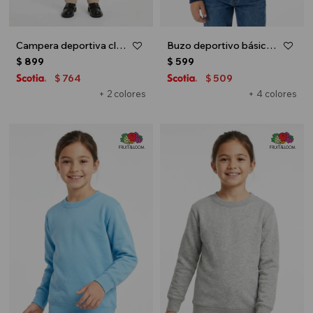
Campera deportiva clásica con capucha - UNISEX - Gris melange claro
Buzo deportivo básico escote redondo - UNISEX - Azul marino
$
899
$
599
764
509
$
$
+ 2 colores
+ 4 colores