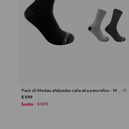
Talle
Pack x5 Medias afelpadas caña alta para niños - Multicolor
$
599
509
$