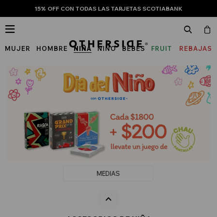
15% OFF CON TODAS LAS TARJETAS SCOTIABANK

MUJER
HOMBRE
NIÑA
NIÑO
BEBÉS
FRUIT
REBAJAS
OF
THE
LOOM
MEDIAS