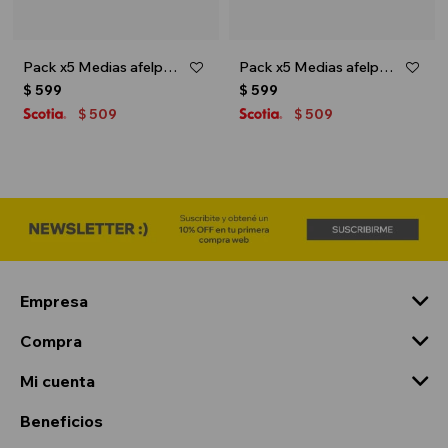
Pack x5 Medias afelpadas caña alta para niños - Multicolor
Pack x5 Medias afelpadas caña corta para niños - Multicolor
$
599
$
599
509
509
$
$
Empresa
Compra
Mi cuenta
Beneficios