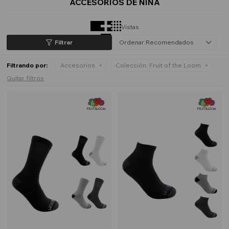
ACCESORIOS DE NIÑA
Vistas
Recomendados
Filtrando por:
Accesorios
Colección:
Fruit of the Loom
Quitar filtros