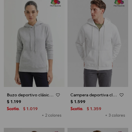
Buzo deportivo clásico con capucha - Gris melange claro
Campera deportiva clásica con capucha - UNISEX - Blanco
$
1.199
$
1.599
1.019
1.359
$
$
+ 2 colores
+ 3 colores