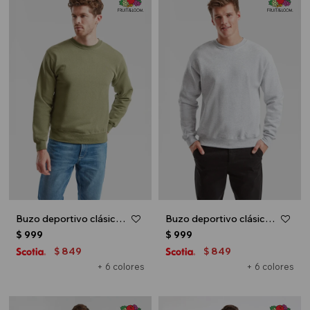
Buzo deportivo clásico escote redondo - UNISEX - Verde oliva
Buzo deportivo clásico escote redondo - UNISEX - Gris melange claro
$
999
$
999
849
849
$
$
+ 6 colores
+ 6 colores