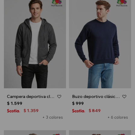
Campera deportiva clásica con capucha - UNISEX - Gris melange oscuro
Buzo deportivo clásico escote redondo - UNISEX - Azul marino
$
1.599
$
999
1.359
849
$
$
+ 3 colores
+ 6 colores