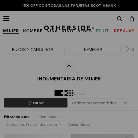
15% OFF CON TODAS LAS TARJETAS SCOTIABANK

MUJER
HOMBRE
NIÑA
NIÑO
BEBÉS
FRUIT
REBAJAS
OF
THE
BUZOS Y CANGUROS
REMERAS
SHO
LOOM
INDUMENTARIA DE MUJER
Vistas
Recomendados
Filtrando por:
Indumentaria
Colección:
Fruit of the Loom
Quitar filtros