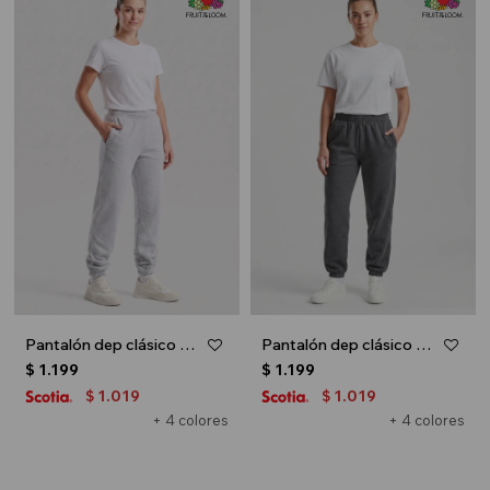
Pantalón dep clásico c/puños elásticos - UNISEX - Gris melange claro
Pantalón dep clásico c/puños elásticos - UNISEX - Gris melange oscuro
$
1.199
$
1.199
1.019
1.019
$
$
+ 4 colores
+ 4 colores