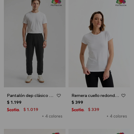
Pantalón dep clásico c/puños elásticos - UNISEX - Negro
Remera cuello redondo ICONIC 150 - Blanco
$
1.199
$
399
1.019
339
$
$
+ 4 colores
+ 4 colores