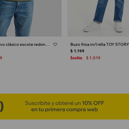
Buzo deportivo clásico escote redondo - UNISEX - Verde oliva
Buzo frisa m/l niña TOY STORY
$
1.199
9
1.019
$