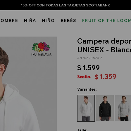
15% OFF CON TODAS LAS TARJETAS SCOTIABANK
HOMBRE
NIÑA
NIÑO
BEBÉS
FRUIT OF THE LOO
Campera deport
UNISEX - Blanc
0620620-6
$
1.599
1.359
$
Variantes:
Talle: