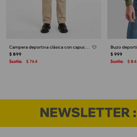
Campera deportiva clásica con capucha - UNISEX - Negro
$
899
$
999
764
84
$
$