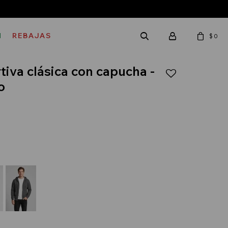
M
REBAJAS
$
0
iva clásica con capucha -
o