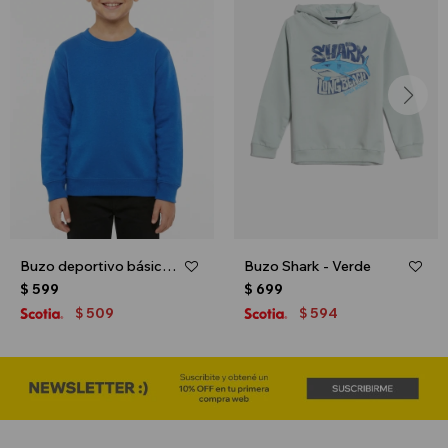
Buzo deportivo básico escote redondo - UNISEX - Azul oscuro
Buzo Shark - Verde
$
599
$
699
509
594
$
$