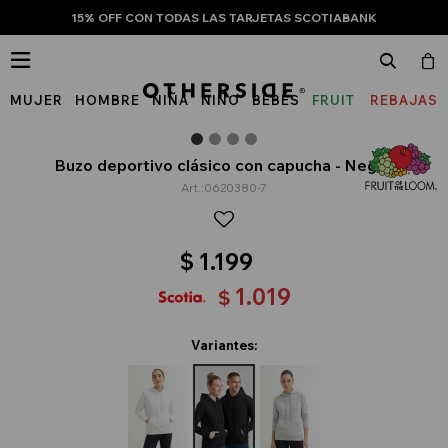
15% OFF CON TODAS LAS TARJETAS SCOTIABANK

MUJER
HOMBRE
NIÑA
NIÑO
BEBÉS
FRUIT
REBAJAS
OF
THE
Buzo deportivo clásico con capucha - Negro
0620380-7
LOOM
$
1.199
1.019
$
Variantes: