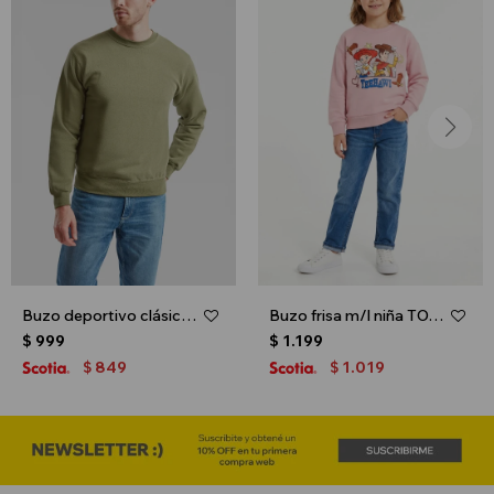
Buzo deportivo clásico escote redondo - UNISEX - Verde oliva
Buzo frisa m/l niña TOY STORY - Rosa
$
999
$
1.199
849
1.019
$
$