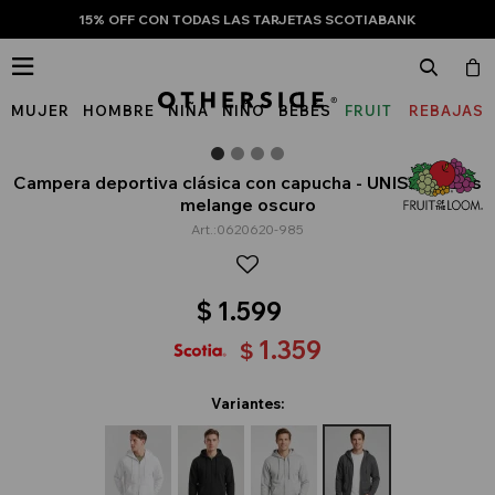
15% OFF CON TODAS LAS TARJETAS SCOTIABANK

MUJER
HOMBRE
NIÑA
NIÑO
BEBÉS
FRUIT
REBAJAS
OF
THE
Campera deportiva clásica con capucha - UNISEX - Gris
melange oscuro
LOOM
0620620-985
$
1.599
1.359
$
Variantes: