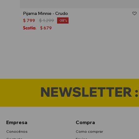
Talle
Pijama Minnie - Crudo
$
799
$
1.299
38
679
$
Empresa
Compra
Conocénos
Como comprar