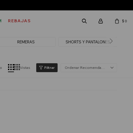
M
REBAJAS
$
0
REMERAS
SHORTS Y PANTALONES
lo
Vistas
Recomendados