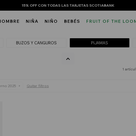
15% OFF CON TODAS LAS TARJETAS SCOTIABANK
HOMBRE
NIÑA
NIÑO
BEBÉS
FRUIT OF THE LOO
BUZOS Y CANGUROS
PIJAMAS
1 artícu
erno 2025
Quitar filtros