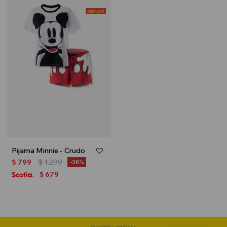
Pijama Minnie - Crudo
$
799
$
1.299
38
679
$