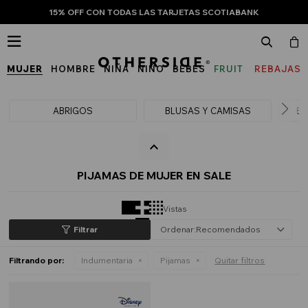
15% OFF CON TODAS LAS TARJETAS SCOTIABANK

MUJER
HOMBRE
NIÑA
NIÑO
BEBÉS
FRUIT
REBAJAS
OF
THE
ABRIGOS
BLUSAS Y CAMISAS
BU
LOOM
PIJAMAS DE MUJER EN SALE
Vistas
Recomendados
Filtrando por:
Indumentaria
Pijamas
Quitar filtros