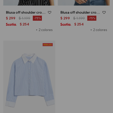
Blusa off shoulder crop top - Blanco
Blusa off shoulder crop top - Verde lima
$
299
$
1.199
$
299
$
1.199
75
75
254
254
$
$
+ 2 colores
+ 2 colores