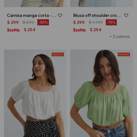
Camisa manga corta - Celeste
Blusa off shoulder crop top - Rojo
$
299
$
599
$
299
$
1.199
50
75
254
254
$
$
+ 2 colores