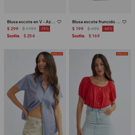
Blusa escote en V - Azul marino
Blusa escote fruncido - Celeste
$
299
$
1.199
$
199
$
499
75
60
254
169
$
$