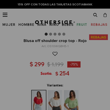
15% OFF CON TODAS LAS TARJETAS SCOTIABANK

MUJER
HOMBRE
NIÑA
NIÑO
BEBÉS
FRUIT
REBAJAS
OF
THE
Blusa off shoulder crop top - Rojo
OS10WGBH5-1
LOOM
$
299
$
1.199
75
254
$
Variantes: