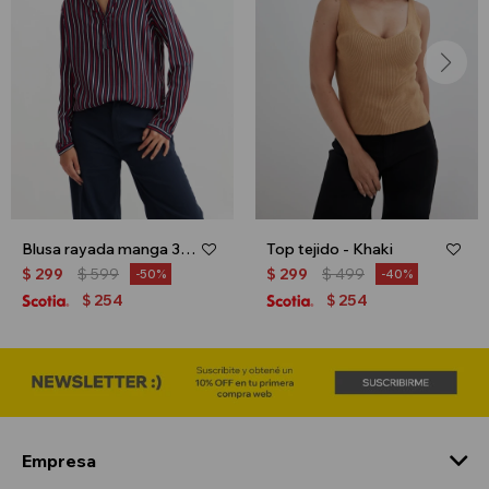
Blusa rayada manga 3/4 - Azul marino
Top tejido - Khaki
$
299
$
599
$
299
$
499
50
40
254
254
$
$
Empresa