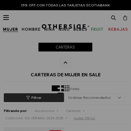
15% OFF CON TODAS LAS TARJETAS SCOTIABANK

MUJER
HOMBRE
NIÑA
NIÑO
BEBÉS
FRUIT
REBAJAS
OF
THE
CARTERAS
LOOM
CARTERAS DE MUJER EN SALE
Vistas
Recomendados
Filtrando por:
Accesorios
Carteras
Colección:
OS VERANO 2024-2025
Quitar filtros