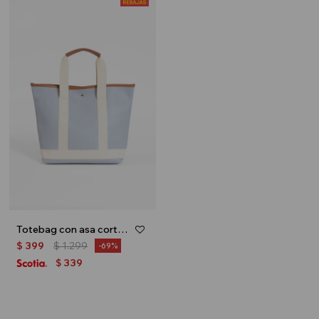
Totebag con asa corta - Celeste
$
399
$
1.299
69
339
$