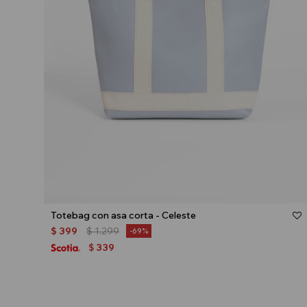
Talle
Totebag con asa corta - Celeste
$
399
$
1.299
69
339
$