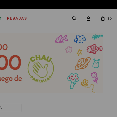
M
REBAJAS
$
0
S