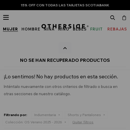
15% OFF CON TODAS LAS TARJETAS SCOTIABANK

MUJER
HOMBRE
NIÑA
NIÑO
BEBÉS
FRUIT
REBAJAS
OF
THE
LOOM
NO SE HAN RECUPERADO PRODUCTOS
¡Lo sentimos! No hay productos en esta sección.
Inténtalo nuevamente con otros criterios de filtrado o busca en
otras secciones de nuestro catálogo.
Filtrando por:
Indumentaria
Shorts y Pantalones
Colección:
OS Verano 2025 - 2026
Quitar filtros