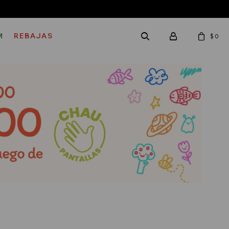
M
REBAJAS
$
0