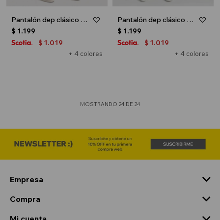
Pantalón dep clásico c/puños elásticos - UNISEX - Gris melange claro
Pantalón dep clásico c/puños elásticos - UNISEX - Gris melange oscuro
$
1.199
$
1.199
1.019
1.019
$
$
+ 4 colores
+ 4 colores
MOSTRANDO
24
DE
24
Empresa
Compra
Mi cuenta