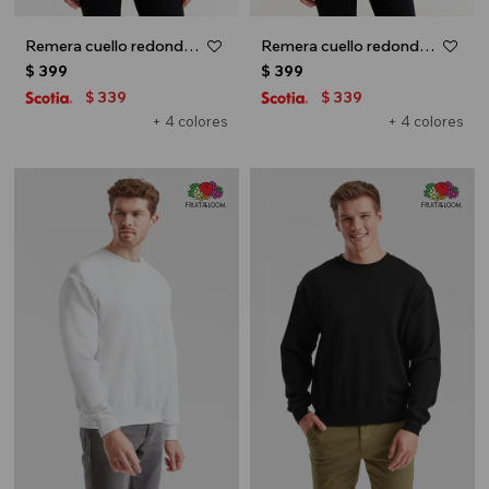
Remera cuello redondo ICONIC 150 - Rosa pastel
Remera cuello redondo ICONIC 150 - Gris
$
399
$
399
339
339
$
$
+ 4 colores
+ 4 colores