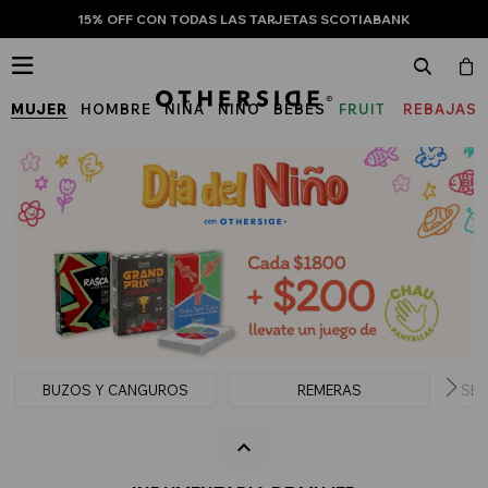
15% OFF CON TODAS LAS TARJETAS SCOTIABANK

MUJER
HOMBRE
NIÑA
NIÑO
BEBÉS
FRUIT
REBAJAS
OF
THE
LOOM
BUZOS Y CANGUROS
REMERAS
SHO