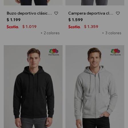
Buzo deportivo clásico con capucha - Gris melange claro
Campera deportiva clásica con capucha - UNISEX - Blanco
$
1.199
$
1.599
1.019
1.359
$
$
+ 2 colores
+ 3 colores