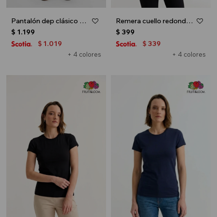
Pantalón dep clásico c/puños elásticos - UNISEX - Negro
Remera cuello redondo ICONIC 150 - Blanco
$
1.199
$
399
1.019
339
$
$
+ 4 colores
+ 4 colores