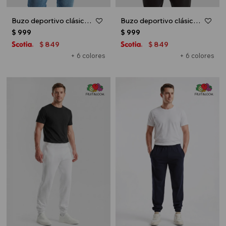
Buzo deportivo clásico escote redondo - UNISEX - Verde oliva
Buzo deportivo clásico escote redondo - UNISEX - Gris melange claro
$
999
$
999
849
849
$
$
+ 6 colores
+ 6 colores