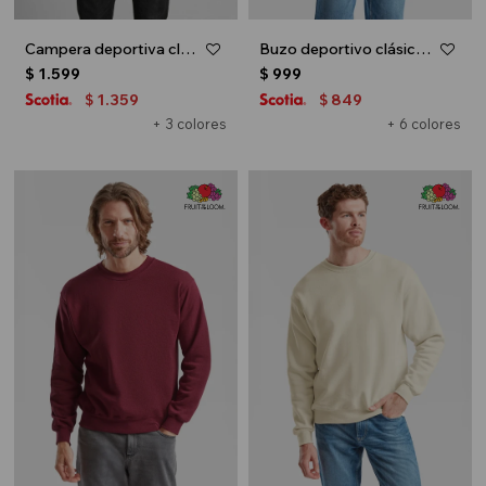
Campera deportiva clásica con capucha - UNISEX - Gris melange oscuro
Buzo deportivo clásico escote redondo - UNISEX - Azul marino
$
1.599
$
999
1.359
849
$
$
+ 3 colores
+ 6 colores