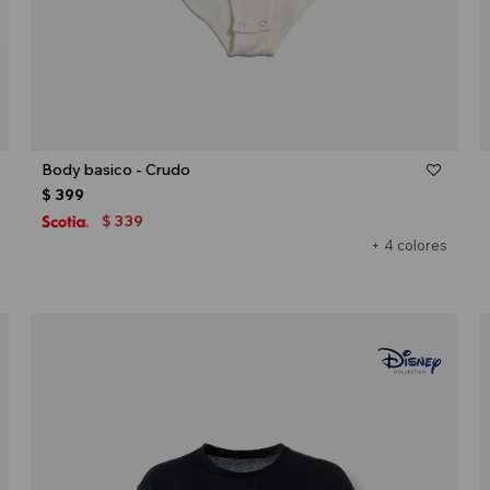
Talle
Body basico - Crudo
$
399
339
$
+ 4 colores