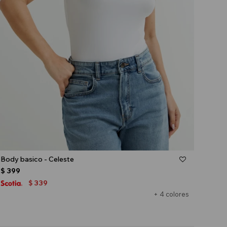
Talle
Body basico - Celeste
$
399
339
$
+ 4 colores