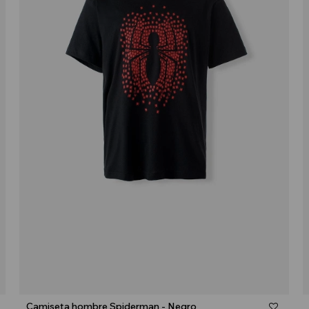
Talle
Camiseta hombre Spiderman - Negro