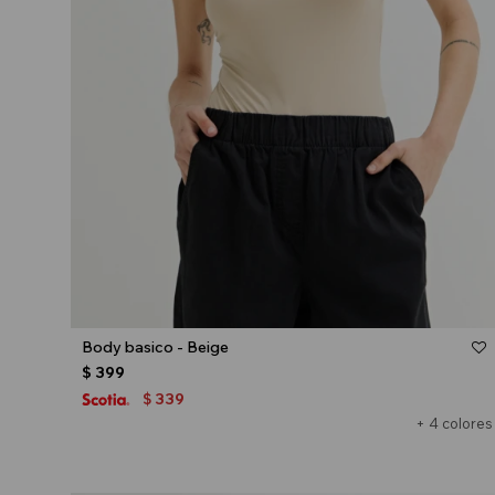
Talle
Body basico - Beige
$
399
339
$
+ 4 colores