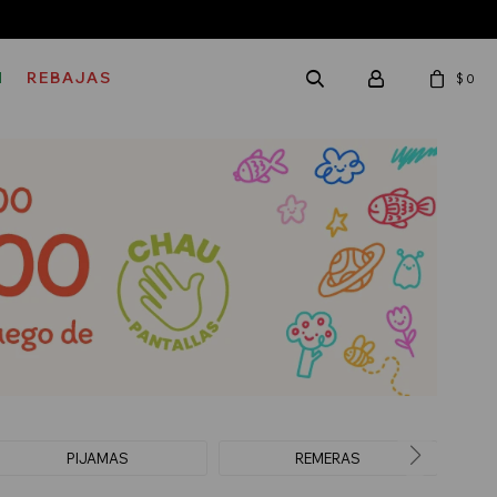
M
REBAJAS
$
0
PIJAMAS
REMERAS