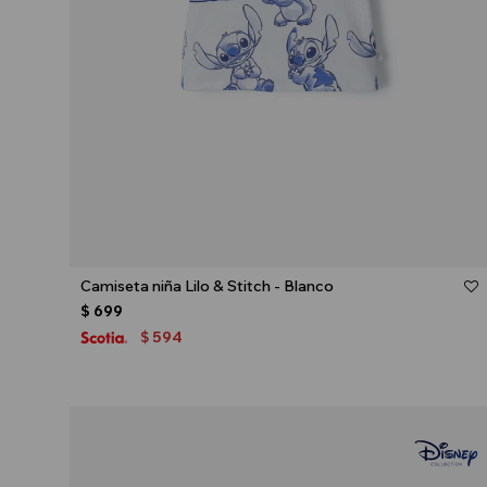
Talle
Camiseta niña Lilo & Stitch - Blanco
$
699
594
$