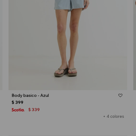
Talle
Body basico - Azul
$
399
339
$
+ 4 colores