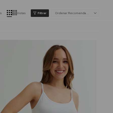
os
Vistas
Recomendados