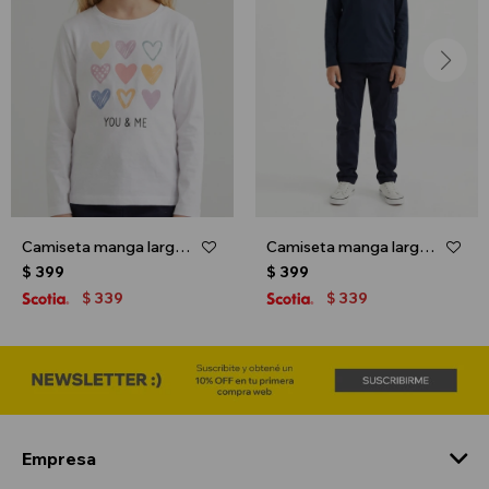
Camiseta manga larga - Blanco
Camiseta manga larga - Azul y blanco
$
399
$
399
339
339
$
$
Empresa