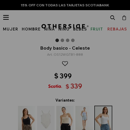
15% OFF CON TODAS LAS TARJETAS SCOTIABANK

MUJER
HOMBRE
NIÑA
NIÑO
BEBÉS
FRUIT
REBAJAS
OF
THE
Body basico - Celeste
OS12WGTB1-888
LOOM
$
399
339
$
Variantes: