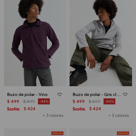
Buzo de polar - Vino
Buzo de polar - Gris claro
$
499
$
899
$
499
$
899
44
44
424
424
$
$
+ 3 colores
+ 3 colores