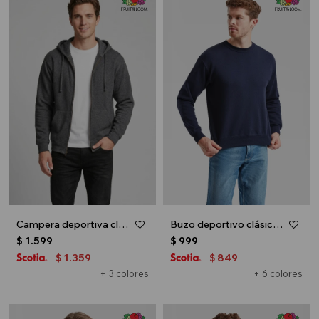
Campera deportiva clásica con capucha - UNISEX - Gris melange oscuro
Buzo deportivo clásico escote redondo - UNISEX - Azul marino
$
1.599
$
999
1.359
849
$
$
+ 3 colores
+ 6 colores