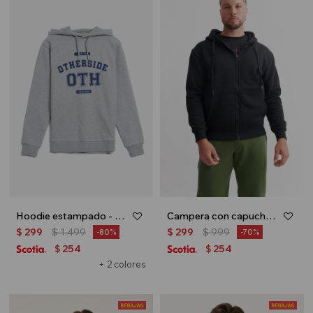
Hoodie estampado - UNISEX - Gris melange
Campera con capucha y bolsillo - Negro
$
299
$
1.499
$
299
$
999
80
70
254
254
$
$
+ 2 colores