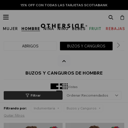
15% OFF CON TODAS LAS TARJETAS SCOTIABANK

MUJER
HOMBRE
NIÑA
NIÑO
BEBÉS
FRUIT
REBAJAS
OF
THE
ABRIGOS
BUZOS Y CANGUROS
LOOM
BUZOS Y CANGUROS DE HOMBRE
Vistas
Recomendados
Filtrando por:
Indumentaria
Buzos y Canguros
Quitar filtros