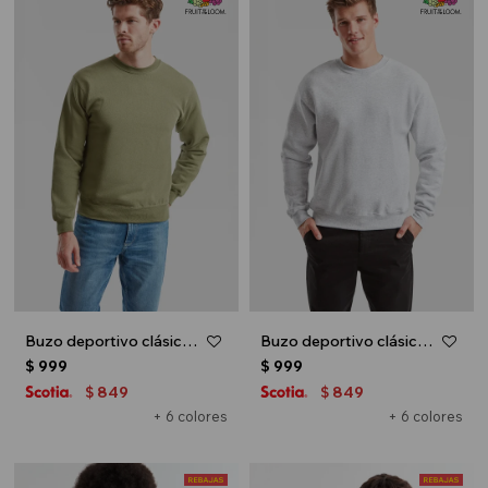
Buzo deportivo clásico escote redondo - UNISEX - Verde oliva
Buzo deportivo clásico escote redondo - UNISEX - Gris melange claro
$
999
$
999
849
849
$
$
+ 6 colores
+ 6 colores