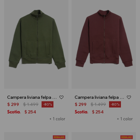
Campera liviana felpa - UNISEX - Verde oliva
Campera liviana felpa - UNISEX - Bordo
$
299
$
1.499
$
299
$
1.499
80
80
254
254
$
$
+ 1 color
+ 1 color