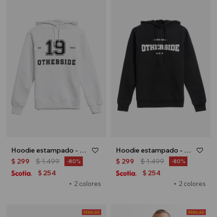
Hoodie estampado - UNISEX - Blanco
Hoodie estampado - UNISEX - Negro
$
299
$
1.499
$
299
$
1.499
80
80
254
254
$
$
+ 2 colores
+ 2 colores