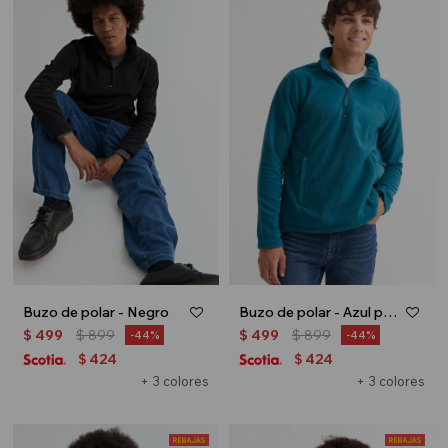
Buzo de polar - Negro
Buzo de polar - Azul piedra
$
499
$
899
$
499
$
899
44
44
424
424
$
$
+ 3 colores
+ 3 colores