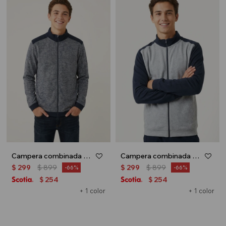
Campera combinada - Azul marino
Campera combinada - Gris
$
299
$
899
$
299
$
899
66
66
254
254
$
$
+ 1 color
+ 1 color