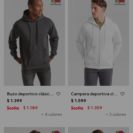
Buzo deportivo clásico con capucha - Gris melange oscuro
Campera deportiva clásica con capucha - UNISEX - Blanco
$
1.399
$
1.599
1.189
1.359
$
$
+ 4 colores
+ 3 colores