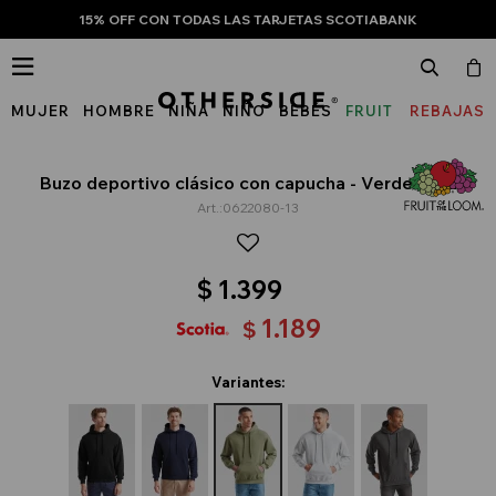
15% OFF CON TODAS LAS TARJETAS SCOTIABANK

MUJER
HOMBRE
NIÑA
NIÑO
BEBÉS
FRUIT
REBAJAS
OF
THE
Buzo deportivo clásico con capucha - Verde oliva
0622080-13
LOOM
$
1.399
1.189
$
Variantes: