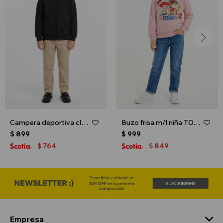
Campera deportiva clásica con capucha - UNISEX - Negro
Buzo frisa m/l niña TOY STORY - Rosa
$
899
$
999
764
849
$
$
Empresa