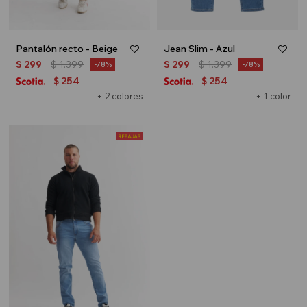
Pantalón recto - Beige
Jean Slim - Azul
$
299
$
1.399
$
299
$
1.399
78
78
254
254
$
$
+ 2 colores
+ 1 color