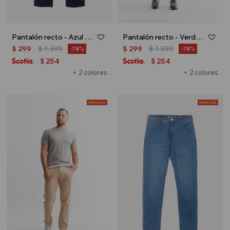
Pantalón recto - Azul marino
Pantalón recto - Verde oliva
$
299
$
1.399
$
299
$
1.399
78
78
254
254
$
$
+ 2 colores
+ 2 colores