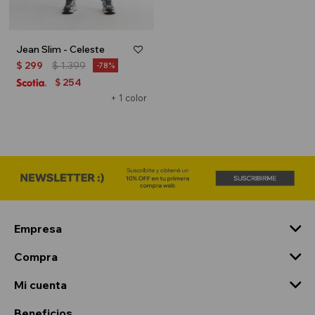
Jean Slim - Celeste
$
299
$
1.399
78
254
$
+ 1 color
Empresa
Compra
Mi cuenta
Beneficios