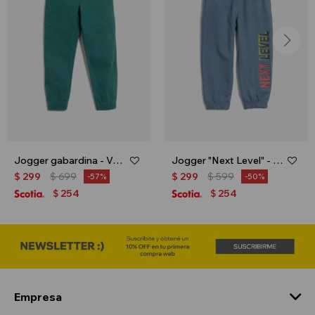
Jogger gabardina - Verde petroleo
Jogger "Next Level" - Azul
$
299
$
699
$
299
$
599
57
50
254
254
$
$
Empresa