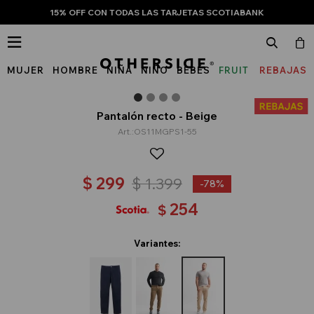
15% OFF CON TODAS LAS TARJETAS SCOTIABANK

MUJER
HOMBRE
NIÑA
NIÑO
BEBÉS
FRUIT
REBAJAS
OF
THE
Pantalón recto - Beige
OS11MGPS1-55
LOOM
$
299
$
1.399
78
254
$
Variantes: