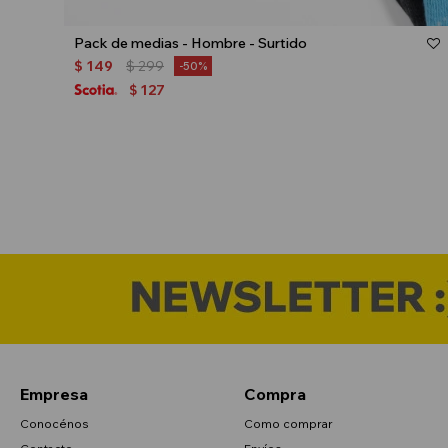
Talle
Pack de medias - Hombre - Surtido
$
149
$
299
50
127
$
Empresa
Compra
Conocénos
Como comprar