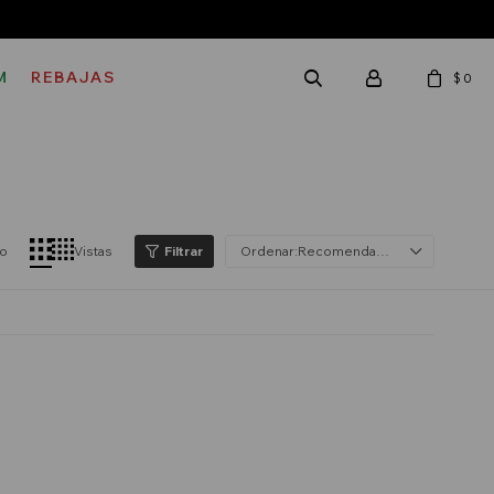
M
REBAJAS
$
0
lo
Vistas
Recomendados