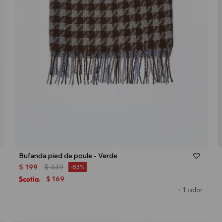
Talle
Bufanda pied de poule - Verde
$
199
$
449
55
169
$
+ 1 color