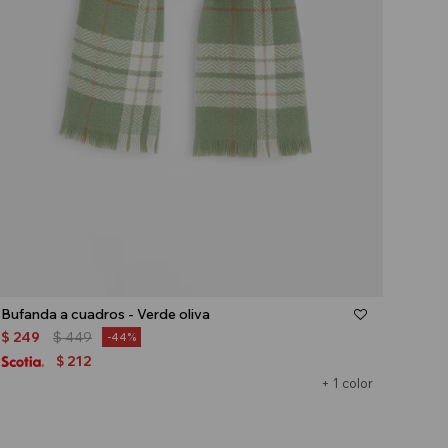
Talle
Bufanda a cuadros - Verde oliva
$
249
$
449
44
212
$
+ 1 color