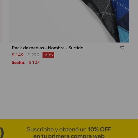
Talle
Pack de medias - Hombre - Surtido
$
149
$
299
50
127
$