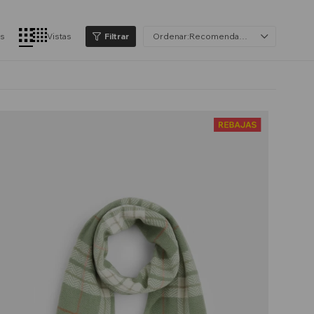
os
Vistas
Recomendados