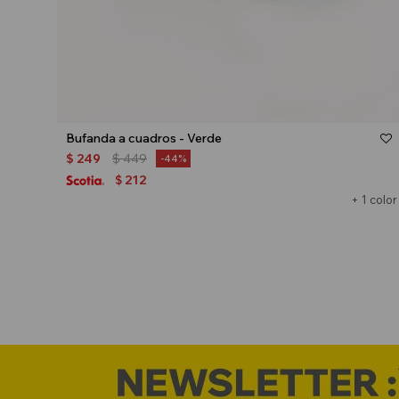
Talle
Bufanda a cuadros - Verde
$
249
$
449
44
212
$
+ 1 color