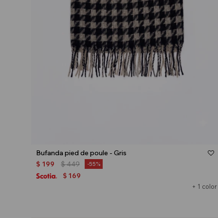
Talle
Bufanda pied de poule - Gris
$
199
$
449
55
169
$
+ 1 color