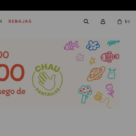
M
REBAJAS
$
0