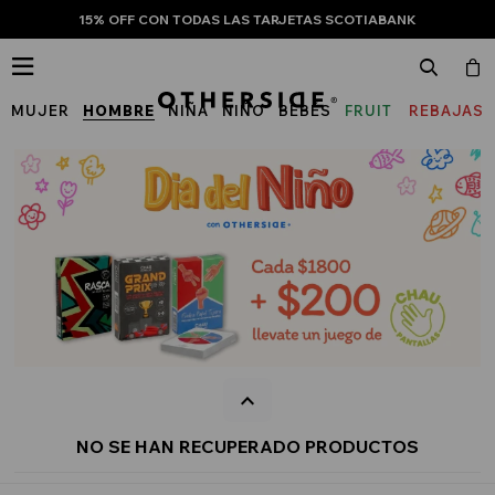
15% OFF CON TODAS LAS TARJETAS SCOTIABANK

MUJER
HOMBRE
NIÑA
NIÑO
BEBÉS
FRUIT
REBAJAS
OF
THE
LOOM
NO SE HAN RECUPERADO PRODUCTOS