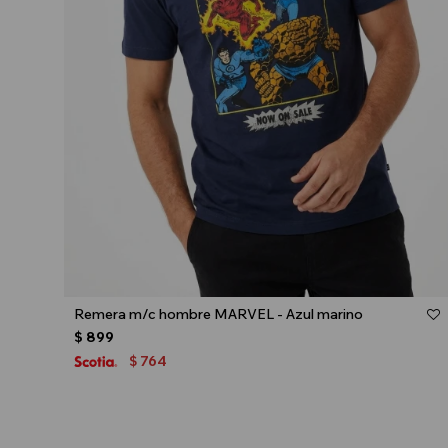
Talle
Remera m/c hombre MARVEL - Azul marino
$
899
764
$