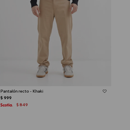
Talle
Pantalón recto - Khaki
$
999
849
$