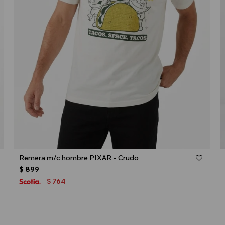
Talle
Remera m/c hombre PIXAR - Crudo
$
899
764
$