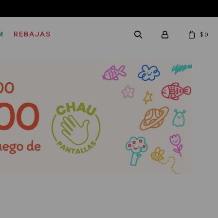
M
REBAJAS
$
0