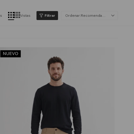
os
Vistas
Recomendados