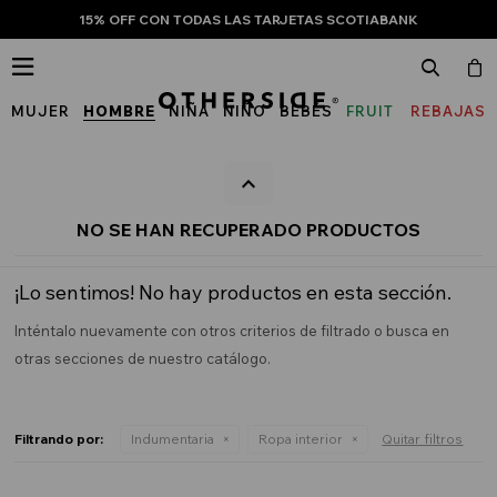
15% OFF CON TODAS LAS TARJETAS SCOTIABANK

MUJER
HOMBRE
NIÑA
NIÑO
BEBÉS
FRUIT
REBAJAS
OF
THE
LOOM
NO SE HAN RECUPERADO PRODUCTOS
¡Lo sentimos! No hay productos en esta sección.
Inténtalo nuevamente con otros criterios de filtrado o busca en
otras secciones de nuestro catálogo.
Filtrando por:
Indumentaria
Ropa interior
Quitar filtros