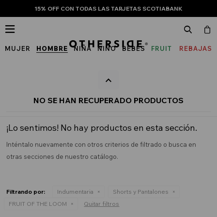
15% OFF CON TODAS LAS TARJETAS SCOTIABANK

MUJER
HOMBRE
NIÑA
NIÑO
BEBÉS
FRUIT
REBAJAS
OF
THE
LOOM
NO SE HAN RECUPERADO PRODUCTOS
¡Lo sentimos! No hay productos en esta sección.
Inténtalo nuevamente con otros criterios de filtrado o busca en
otras secciones de nuestro catálogo.
Filtrando por:
Indumentaria
Shorts y Pantalones
FRUIT OF THE LOOM
Quitar filtros