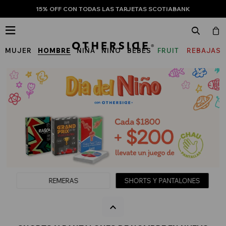
15% OFF CON TODAS LAS TARJETAS SCOTIABANK

MUJER
HOMBRE
NIÑA
NIÑO
BEBÉS
FRUIT
REBAJAS
OF
THE
LOOM
REMERAS
SHORTS Y PANTALONES