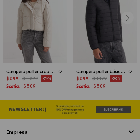
Campera puffer crop - Beige
Campera puffer básica - Negro
$
599
$
2.899
$
599
$
1.199
79
50
509
509
$
$
Empresa