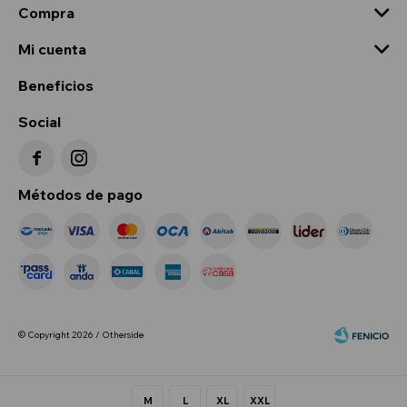
Compra
Mi cuenta
Beneficios
Social


Métodos de pago
© Copyright 2026 / Otherside
M
L
XL
XXL