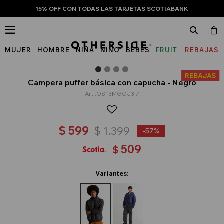
15% OFF CON TODAS LAS TARJETAS SCOTIABANK

MUJER
HOMBRE
NIÑA
NIÑO
BEBÉS
FRUIT
REBAJAS
OF
THE
Campera puffer básica con capucha - Negro
OS13MGOJ3-7
LOOM
$
599
$
1.399
57
509
$
Variantes: