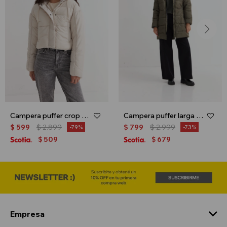
Campera puffer crop - Beige
Campera puffer larga - Verde oliva
$
599
$
2.899
$
799
$
2.999
79
73
509
679
$
$
Empresa