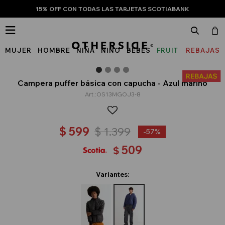
15% OFF CON TODAS LAS TARJETAS SCOTIABANK

MUJER
HOMBRE
NIÑA
NIÑO
BEBÉS
FRUIT
REBAJAS
OF
THE
Campera puffer básica con capucha - Azul marino
OS13MGOJ3-8
LOOM
$
599
$
1.399
57
509
$
Variantes: