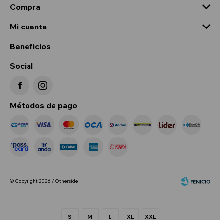
Compra
Mi cuenta
Beneficios
Social


Métodos de pago
© Copyright 2026 / Otherside
S
M
L
XL
XXL