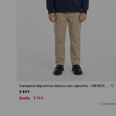
Talle
Campera deportiva clásica con capucha - UNISEX - Azul marino
$
899
764
$
+ 2 colores