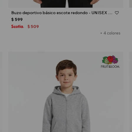
Talle
Buzo deportivo básico escote redondo - UNISEX - Azul oscuro
$
599
509
$
+ 4 colores