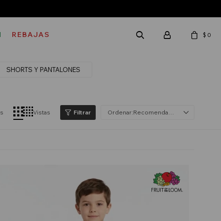
M
REBAJAS
$
0
SHORTS Y PANTALONES
os
Vistas
Recomendados