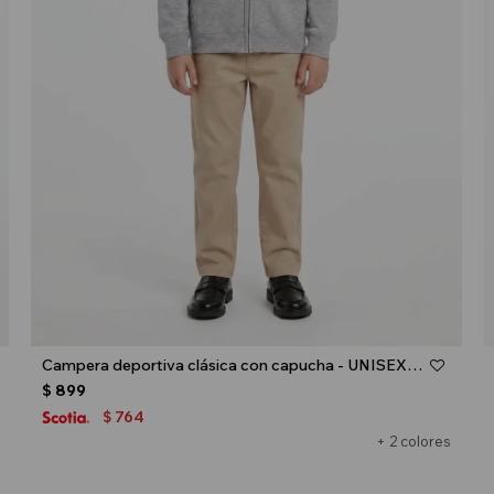
Talle
Campera deportiva clásica con capucha - UNISEX - Gris melange claro
$
899
764
$
+ 2 colores