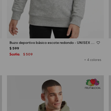
Talle
Buzo deportivo básico escote redondo - UNISEX - Gris melange claro
$
599
509
$
+ 4 colores