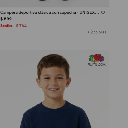
Talle
Campera deportiva clásica con capucha - UNISEX - Negro
$
899
764
$
+ 2 colores