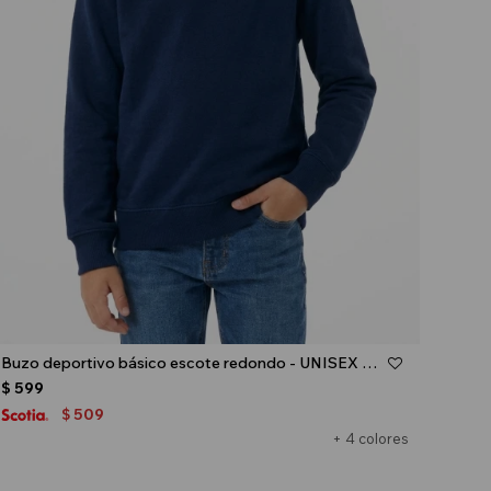
Talle
Buzo deportivo básico escote redondo - UNISEX - Azul marino
$
599
509
$
+ 4 colores