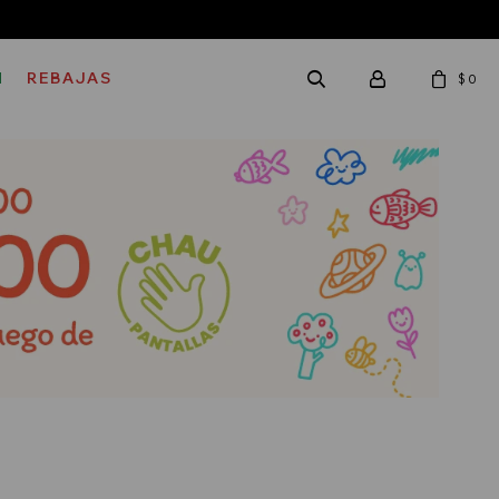
M
REBAJAS
$
0