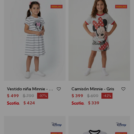
Vestido niña Minnie - Blanco
Camisón Minnie - Gris
$
499
$
799
$
399
$
699
37
42
424
339
$
$