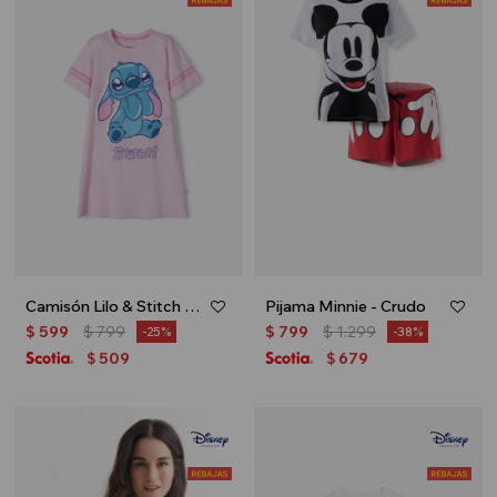
Camisón Lilo & Stitch - Rosa
Pijama Minnie - Crudo
$
599
$
799
$
799
$
1.299
25
38
509
679
$
$