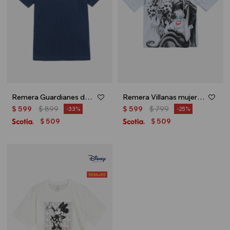
Remera Guardianes de la Galaxia - Azul
Remera Villanas mujer - Gris
$
599
$
899
$
599
$
799
33
25
509
509
$
$