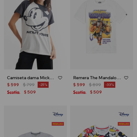
Camiseta dama Mickey - Crudo
Remera The Mandalorian - Crudo
$
599
$
799
$
599
$
899
25
33
509
509
$
$