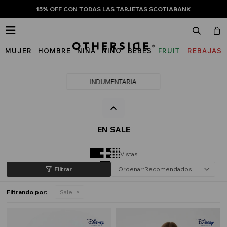
15% OFF CON TODAS LAS TARJETAS SCOTIABANK

MUJER
HOMBRE
NIÑA
NIÑO
BEBÉS
FRUIT
REBAJAS
OF
THE
INDUMENTARIA
LOOM
EN SALE
Vistas
Recomendados
Filtrando por:
Sale