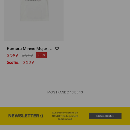
Remera Minnie Mujer - Blanco
$
599
$
899
33
509
$
MOSTRANDO
13
DE
13