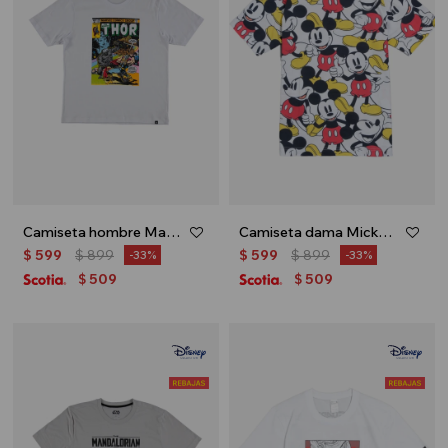
Camiseta hombre Marvel - Blanco
Camiseta dama Mickey - Blanco
$
599
$
899
$
599
$
899
33
33
509
509
$
$