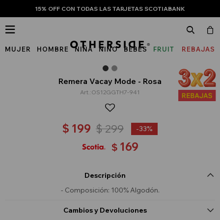
15% OFF CON TODAS LAS TARJETAS SCOTIABANK

MUJER
HOMBRE
NIÑA
NIÑO
BEBÉS
FRUIT
REBAJAS
OF
THE
Remera Vacay Mode - Rosa
OS12GGTH7-941
LOOM
$
199
$
299
33
169
$
Descripción
- Composición: 100% Algodón.
Cambios y Devoluciones