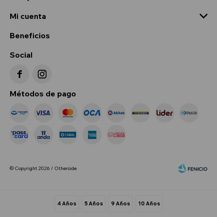
Mi cuenta
Beneficios
Social


Métodos de pago
© Copyright 2026 / Otherside
4 Años
5 Años
9 Años
10 Años