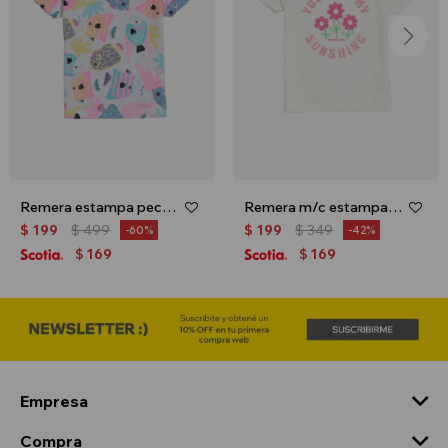
Remera estampa peces - Blanco
Remera m/c estampa floral - Crudo
$
199
$
499
$
199
$
349
60
42
169
169
$
$
Empresa
Compra