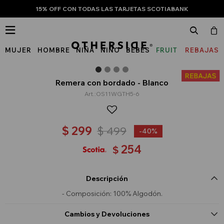
15% OFF CON TODAS LAS TARJETAS SCOTIABANK

MUJER
HOMBRE
NIÑA
NIÑO
BEBÉS
FRUIT
REBAJAS
OF
THE
Remera con bordado - Blanco
OS11WGTH5-6
LOOM
$
299
$
499
40
254
$
Descripción
- Composición: 100% Algodón.
Cambios y Devoluciones