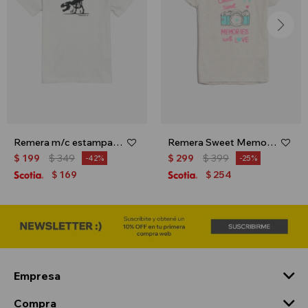
Remera m/c estampa dino - Crudo
Remera Sweet Memories - Gris
$
199
$
349
$
299
$
399
42
25
169
254
$
$
Empresa
Compra