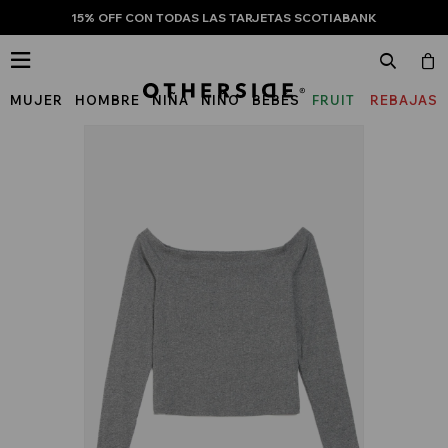
15% OFF CON TODAS LAS TARJETAS SCOTIABANK

MUJER
HOMBRE
NIÑA
NIÑO
BEBÉS
FRUIT
REBAJAS
OF
THE
LOOM