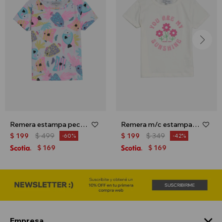
Remera estampa peces - Blanco
Remera m/c estampa floral - Crudo
$
199
$
499
$
199
$
349
60
42
169
169
$
$
Empresa