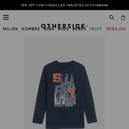
15% OFF CON TODAS LAS TARJETAS SCOTIABANK

MUJER
HOMBRE
NIÑA
NIÑO
BEBÉS
FRUIT
REBAJAS
OF
THE
LOOM