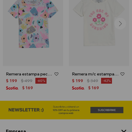
Remera estampa peces - Blanco
Remera m/c estampa floral - Crudo
$
199
$
499
$
199
$
349
60
42
169
169
$
$
Empresa