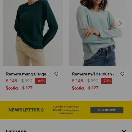
Remera manga larga básica - Verde
Remera m/l de plush - Verde menta
$
149
$
399
$
149
$
599
62
75
127
127
$
$
Empresa