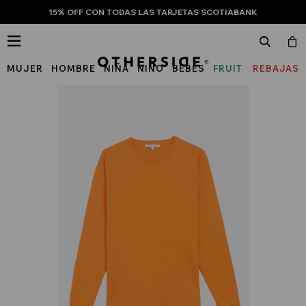
15% OFF CON TODAS LAS TARJETAS SCOTIABANK

MUJER
HOMBRE
NIÑA
NIÑO
BEBÉS
FRUIT
REBAJAS
OF
THE
LOOM